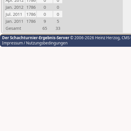
Apr. 2012
1786
0
0
Jan. 2012
1786
0
0
Jul. 2011
1786
0
0
Jan. 2011
1786
9
5
Gesamt
65
33
Der Schachturnier-Ergebnis-Server
© 2006-2026 Heinz Herzog
, CMS
Impressum / Nutzungsbedingungen