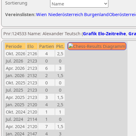
Sortierung
Vereinslisten:
Wien
Niederösterreich
Burgenland
Oberösterrei
Pnr:124533 Name: Alexander Teutsch (
Grafik Elo-Zeitreihe
,
Gra
Periode
Elo
Partien
Pkt.
Okt. 2026
2126
4
2,5
Jul. 2026
2123
0
0
Apr. 2026
2123
6
3
Jan. 2026
2132
2
1,5
Okt. 2025
2123
0
0
Jul. 2025
2123
0
0
Apr. 2025
2123
3
1,5
Jan. 2025
2120
4
2,5
Okt. 2024
2120
1
1
Jul. 2024
2114
1
0
Apr. 2024
2120
7
1,5
Jan. 2024
2147
4
3