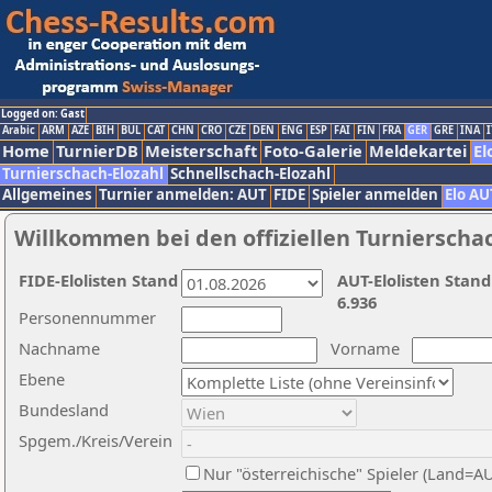
Logged on: Gast
Arabic
ARM
AZE
BIH
BUL
CAT
CHN
CRO
CZE
DEN
ENG
ESP
FAI
FIN
FRA
GER
GRE
INA
I
Home
TurnierDB
Meisterschaft
Foto-Galerie
Meldekartei
El
Turnierschach-Elozahl
Schnellschach-Elozahl
Allgemeines
Turnier anmelden: AUT
FIDE
Spieler anmelden
Elo AU
Willkommen bei den offiziellen Turnierscha
FIDE-Elolisten Stand
AUT-Elolisten Stand
6.936
Personennummer
Nachname
Vorname
Ebene
Bundesland
Spgem./Kreis/Verein
Nur "österreichische" Spieler (Land=A