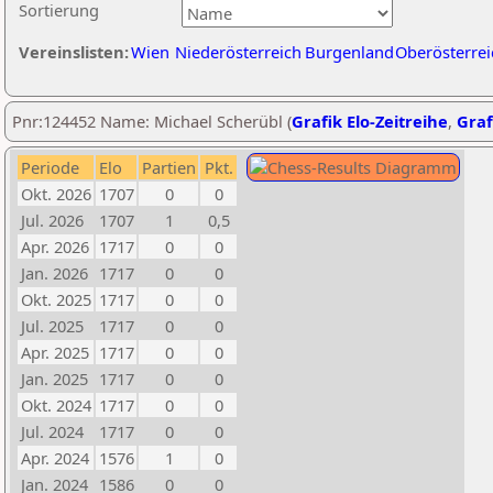
Sortierung
Vereinslisten:
Wien
Niederösterreich
Burgenland
Oberösterrei
Pnr:124452 Name: Michael Scherübl (
Grafik Elo-Zeitreihe
,
Graf
Periode
Elo
Partien
Pkt.
Okt. 2026
1707
0
0
Jul. 2026
1707
1
0,5
Apr. 2026
1717
0
0
Jan. 2026
1717
0
0
Okt. 2025
1717
0
0
Jul. 2025
1717
0
0
Apr. 2025
1717
0
0
Jan. 2025
1717
0
0
Okt. 2024
1717
0
0
Jul. 2024
1717
0
0
Apr. 2024
1576
1
0
Jan. 2024
1586
0
0