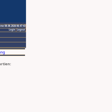
ime 08.08.2026 06:47:43
Login
Logout
artien: