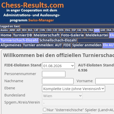
Logged on: Gast
Arabic
ARM
AZE
BIH
BUL
CAT
CHN
CRO
CZE
DEN
ENG
ESP
FAI
FIN
FRA
GER
GRE
INA
I
Home
TurnierDB
Meisterschaft
Foto-Galerie
Meldekartei
El
Turnierschach-Elozahl
Schnellschach-Elozahl
Allgemeines
Turnier anmelden: AUT
FIDE
Spieler anmelden
Elo AU
Willkommen bei den offiziellen Turnierscha
FIDE-Elolisten Stand
AUT-Elolisten Stand
6.936
Personennummer
Nachname
Vorname
Ebene
Bundesland
Spgem./Kreis/Verein
Nur "österreichische" Spieler (Land=A