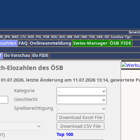
Servert
TA
JPN
MKD
LTU
NED
POL
POR
ROU
RUS
SRB
SVK
SWE
TUR
UKR
VIE
FontSize:11pt
ozahlen
FAQ
Onlineanmeldung
Swiss-Manager
ÖSB
FIDE
T
Elo Vorschau
Elo FIDE
ch-Elozahlen des ÖSB
 01.07.2026, letzte Änderung am 11.07.2026 13:14, gewertete P
Kategorie
Geschlecht
Spielberechtigung
Top 100
UT)