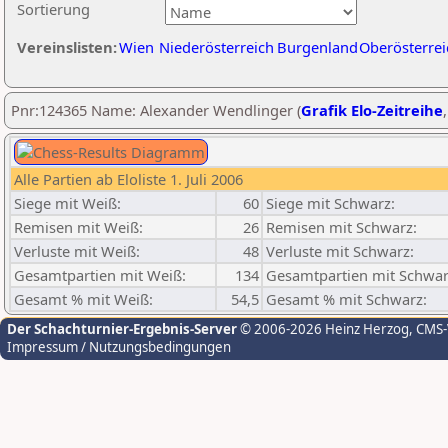
Sortierung
Vereinslisten:
Wien
Niederösterreich
Burgenland
Oberösterrei
Pnr:124365 Name: Alexander Wendlinger (
Grafik Elo-Zeitreihe
Alle Partien ab Eloliste 1. Juli 2006
Siege mit Weiß:
60
Siege mit Schwarz:
Remisen mit Weiß:
26
Remisen mit Schwarz:
Verluste mit Weiß:
48
Verluste mit Schwarz:
Gesamtpartien mit Weiß:
134
Gesamtpartien mit Schwar
Gesamt % mit Weiß:
54,5
Gesamt % mit Schwarz:
Der Schachturnier-Ergebnis-Server
© 2006-2026 Heinz Herzog
, CMS
Impressum / Nutzungsbedingungen