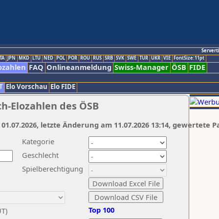
Servert
TA
JPN
MKD
LTU
NED
POL
POR
ROU
RUS
SRB
SVK
SWE
TUR
UKR
VIE
FontSize:11pt
ozahlen
FAQ
Onlineanmeldung
Swiss-Manager
ÖSB
FIDE
T
Elo Vorschau
Elo FIDE
ch-Elozahlen des ÖSB
 01.07.2026, letzte Änderung am 11.07.2026 13:14, gewertete P
Kategorie
Geschlecht
Spielberechtigung
Top 100
UT)