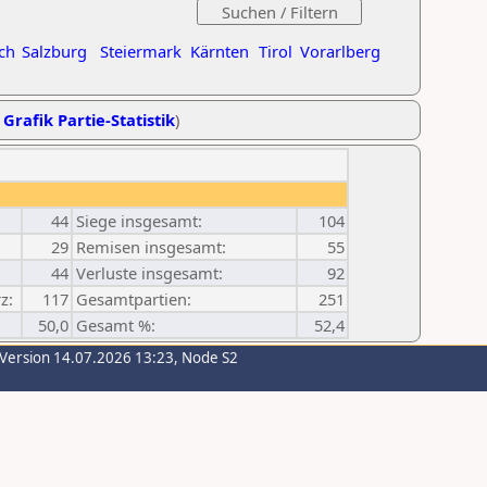
ch
Salzburg
Steiermark
Kärnten
Tirol
Vorarlberg
,
Grafik Partie-Statistik
)
44
Siege insgesamt:
104
29
Remisen insgesamt:
55
44
Verluste insgesamt:
92
z:
117
Gesamtpartien:
251
50,0
Gesamt %:
52,4
-Version 14.07.2026 13:23, Node S2