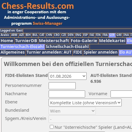
Logged on: Gast
Arabic
ARM
AZE
BIH
BUL
CAT
CHN
CRO
CZE
DEN
ENG
ESP
FAI
FIN
FRA
GER
GRE
INA
I
Home
TurnierDB
Meisterschaft
Foto-Galerie
Meldekartei
El
Turnierschach-Elozahl
Schnellschach-Elozahl
Allgemeines
Turnier anmelden: AUT
FIDE
Spieler anmelden
Elo AU
Willkommen bei den offiziellen Turnierscha
FIDE-Elolisten Stand
AUT-Elolisten Stand
6.936
Personennummer
Nachname
Vorname
Ebene
Bundesland
Spgem./Kreis/Verein
Nur "österreichische" Spieler (Land=A