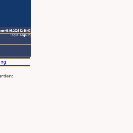
ime 06.08.2026 12:46:00
Login
Logout
artien: