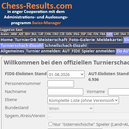
Logged on: Gast
Arabic
ARM
AZE
BIH
BUL
CAT
CHN
CRO
CZE
DEN
ENG
ESP
FAI
FIN
FRA
GER
GRE
INA
I
Home
TurnierDB
Meisterschaft
Foto-Galerie
Meldekartei
El
Turnierschach-Elozahl
Schnellschach-Elozahl
Allgemeines
Turnier anmelden: AUT
FIDE
Spieler anmelden
Elo AU
Willkommen bei den offiziellen Turnierscha
FIDE-Elolisten Stand
AUT-Elolisten Stand
6.936
Personennummer
Nachname
Vorname
Ebene
Bundesland
Spgem./Kreis/Verein
Nur "österreichische" Spieler (Land=A