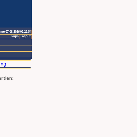
ime 07.08.2026 02:22:54
Login
Logout
artien: