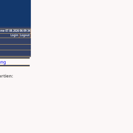
ime 07.08.2026 06:09:34
Login
Logout
artien: