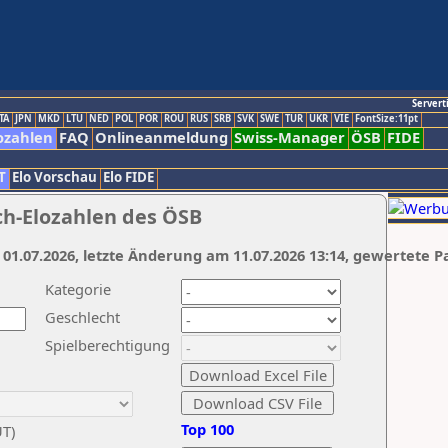
Servert
TA
JPN
MKD
LTU
NED
POL
POR
ROU
RUS
SRB
SVK
SWE
TUR
UKR
VIE
FontSize:11pt
ozahlen
FAQ
Onlineanmeldung
Swiss-Manager
ÖSB
FIDE
T
Elo Vorschau
Elo FIDE
ch-Elozahlen des ÖSB
 01.07.2026, letzte Änderung am 11.07.2026 13:14, gewertete P
Kategorie
Geschlecht
Spielberechtigung
Top 100
UT)