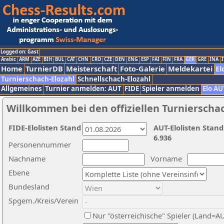
Logged on: Gast
Arabic
ARM
AZE
BIH
BUL
CAT
CHN
CRO
CZE
DEN
ENG
ESP
FAI
FIN
FRA
GER
GRE
INA
I
Home
TurnierDB
Meisterschaft
Foto-Galerie
Meldekartei
El
Turnierschach-Elozahl
Schnellschach-Elozahl
Allgemeines
Turnier anmelden: AUT
FIDE
Spieler anmelden
Elo AU
Willkommen bei den offiziellen Turnierscha
FIDE-Elolisten Stand
AUT-Elolisten Stand
6.936
Personennummer
Nachname
Vorname
Ebene
Bundesland
Spgem./Kreis/Verein
Nur "österreichische" Spieler (Land=A