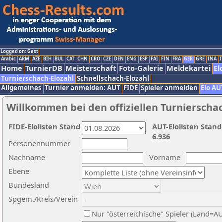
Logged on: Gast
Arabic
ARM
AZE
BIH
BUL
CAT
CHN
CRO
CZE
DEN
ENG
ESP
FAI
FIN
FRA
GER
GRE
INA
I
Home
TurnierDB
Meisterschaft
Foto-Galerie
Meldekartei
El
Turnierschach-Elozahl
Schnellschach-Elozahl
Allgemeines
Turnier anmelden: AUT
FIDE
Spieler anmelden
Elo AU
Willkommen bei den offiziellen Turnierscha
FIDE-Elolisten Stand
AUT-Elolisten Stand
6.936
Personennummer
Nachname
Vorname
Ebene
Bundesland
Spgem./Kreis/Verein
Nur "österreichische" Spieler (Land=A