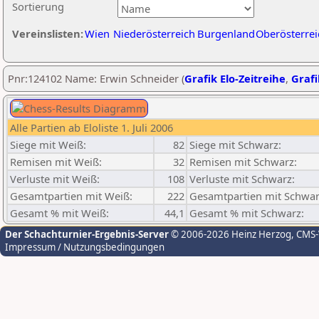
Sortierung
Vereinslisten:
Wien
Niederösterreich
Burgenland
Oberösterrei
Pnr:124102 Name: Erwin Schneider (
Grafik Elo-Zeitreihe
,
Grafi
Alle Partien ab Eloliste 1. Juli 2006
Siege mit Weiß:
82
Siege mit Schwarz:
Remisen mit Weiß:
32
Remisen mit Schwarz:
Verluste mit Weiß:
108
Verluste mit Schwarz:
Gesamtpartien mit Weiß:
222
Gesamtpartien mit Schwar
Gesamt % mit Weiß:
44,1
Gesamt % mit Schwarz:
Der Schachturnier-Ergebnis-Server
© 2006-2026 Heinz Herzog
, CMS
Impressum / Nutzungsbedingungen