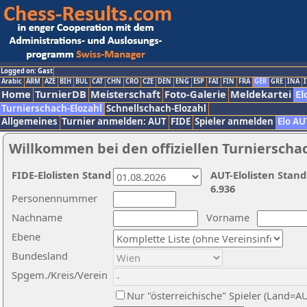
Logged on: Gast
Arabic
ARM
AZE
BIH
BUL
CAT
CHN
CRO
CZE
DEN
ENG
ESP
FAI
FIN
FRA
GER
GRE
INA
I
Home
TurnierDB
Meisterschaft
Foto-Galerie
Meldekartei
El
Turnierschach-Elozahl
Schnellschach-Elozahl
Allgemeines
Turnier anmelden: AUT
FIDE
Spieler anmelden
Elo AU
Willkommen bei den offiziellen Turnierscha
FIDE-Elolisten Stand
AUT-Elolisten Stand
6.936
Personennummer
Nachname
Vorname
Ebene
Bundesland
Spgem./Kreis/Verein
Nur "österreichische" Spieler (Land=A