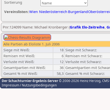
Sortierung
Vereinslisten:
Wien
Niederösterreich
Burgenland
Oberösterrei
Pnr:124099 Name: Michael Kronberger (
Grafik Elo-Zeitreihe
,
Gr
Alle Partien ab Eloliste 1. Juli 2006
Siege mit Weiß:
18
Siege mit Schwarz:
Remisen mit Weiß:
6
Remisen mit Schwarz:
Verluste mit Weiß:
12
Verluste mit Schwarz:
Gesamtpartien mit Weiß:
36
Gesamtpartien mit Schwar
Gesamt % mit Weiß:
58,3
Gesamt % mit Schwarz:
Der Schachturnier-Ergebnis-Server
© 2006-2026 Heinz Herzog
, CMS
Impressum / Nutzungsbedingungen