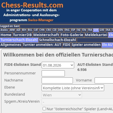
Logged on: Gast
Arabic
ARM
AZE
BIH
BUL
CAT
CHN
CRO
CZE
DEN
ENG
ESP
FAI
FIN
FRA
GER
GRE
INA
I
Home
TurnierDB
Meisterschaft
Foto-Galerie
Meldekartei
El
Turnierschach-Elozahl
Schnellschach-Elozahl
Allgemeines
Turnier anmelden: AUT
FIDE
Spieler anmelden
Elo AU
Willkommen bei den offiziellen Turnierscha
FIDE-Elolisten Stand
AUT-Elolisten Stand
6.936
Personennummer
Nachname
Vorname
Ebene
Bundesland
Spgem./Kreis/Verein
Nur "österreichische" Spieler (Land=A