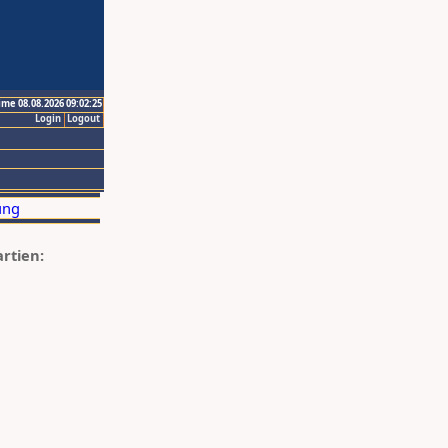
ime 08.08.2026 09:02:25
Login
Logout
artien: