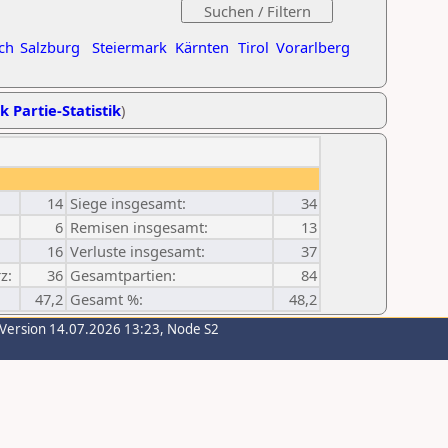
ch
Salzburg
Steiermark
Kärnten
Tirol
Vorarlberg
k Partie-Statistik
)
14
Siege insgesamt:
34
6
Remisen insgesamt:
13
16
Verluste insgesamt:
37
z:
36
Gesamtpartien:
84
47,2
Gesamt %:
48,2
-Version 14.07.2026 13:23, Node S2