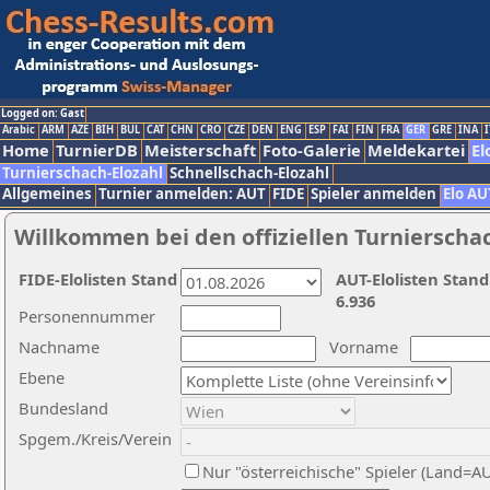
Logged on: Gast
Arabic
ARM
AZE
BIH
BUL
CAT
CHN
CRO
CZE
DEN
ENG
ESP
FAI
FIN
FRA
GER
GRE
INA
I
Home
TurnierDB
Meisterschaft
Foto-Galerie
Meldekartei
El
Turnierschach-Elozahl
Schnellschach-Elozahl
Allgemeines
Turnier anmelden: AUT
FIDE
Spieler anmelden
Elo AU
Willkommen bei den offiziellen Turnierscha
FIDE-Elolisten Stand
AUT-Elolisten Stand
6.936
Personennummer
Nachname
Vorname
Ebene
Bundesland
Spgem./Kreis/Verein
Nur "österreichische" Spieler (Land=A