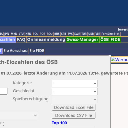
Servert
TA
JPN
MKD
LTU
NED
POL
POR
ROU
RUS
SRB
SVK
SWE
TUR
UKR
VIE
FontSize:11pt
ozahlen
FAQ
Onlineanmeldung
Swiss-Manager
ÖSB
FIDE
T
Elo Vorschau
Elo FIDE
ch-Elozahlen des ÖSB
 01.07.2026, letzte Änderung am 11.07.2026 13:14, gewertete P
Kategorie
Geschlecht
Spielberechtigung
Top 100
UT)