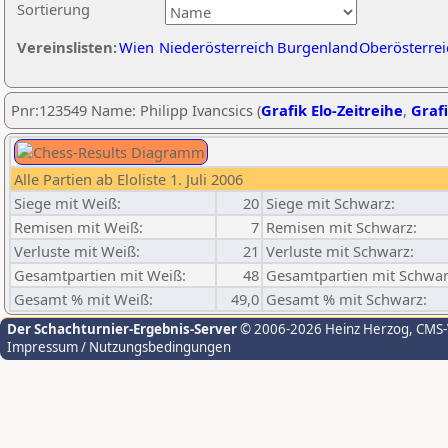
Sortierung
Vereinslisten:
Wien
Niederösterreich
Burgenland
Oberösterrei
Pnr:123549 Name: Philipp Ivancsics (
Grafik Elo-Zeitreihe
,
Grafi
Alle Partien ab Eloliste 1. Juli 2006
Siege mit Weiß:
20
Siege mit Schwarz:
Remisen mit Weiß:
7
Remisen mit Schwarz:
Verluste mit Weiß:
21
Verluste mit Schwarz:
Gesamtpartien mit Weiß:
48
Gesamtpartien mit Schwar
Gesamt % mit Weiß:
49,0
Gesamt % mit Schwarz:
Der Schachturnier-Ergebnis-Server
© 2006-2026 Heinz Herzog
, CMS
Impressum / Nutzungsbedingungen