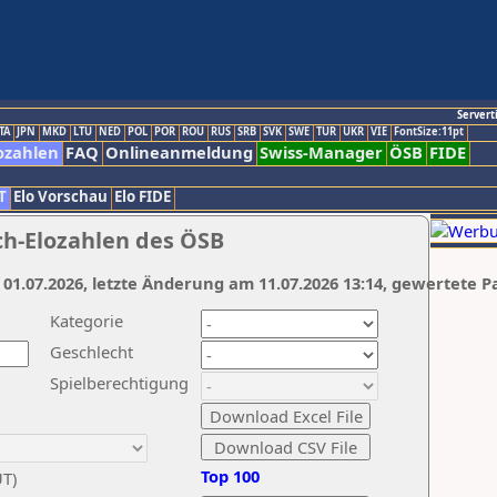
Servert
TA
JPN
MKD
LTU
NED
POL
POR
ROU
RUS
SRB
SVK
SWE
TUR
UKR
VIE
FontSize:11pt
ozahlen
FAQ
Onlineanmeldung
Swiss-Manager
ÖSB
FIDE
T
Elo Vorschau
Elo FIDE
ch-Elozahlen des ÖSB
 01.07.2026, letzte Änderung am 11.07.2026 13:14, gewertete P
Kategorie
Geschlecht
Spielberechtigung
Top 100
UT)