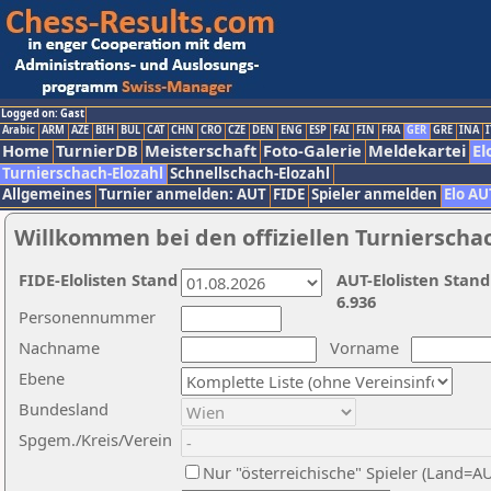
Logged on: Gast
Arabic
ARM
AZE
BIH
BUL
CAT
CHN
CRO
CZE
DEN
ENG
ESP
FAI
FIN
FRA
GER
GRE
INA
I
Home
TurnierDB
Meisterschaft
Foto-Galerie
Meldekartei
El
Turnierschach-Elozahl
Schnellschach-Elozahl
Allgemeines
Turnier anmelden: AUT
FIDE
Spieler anmelden
Elo AU
Willkommen bei den offiziellen Turnierscha
FIDE-Elolisten Stand
AUT-Elolisten Stand
6.936
Personennummer
Nachname
Vorname
Ebene
Bundesland
Spgem./Kreis/Verein
Nur "österreichische" Spieler (Land=A