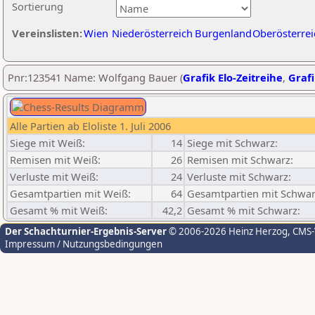
Sortierung
Vereinslisten:
Wien
Niederösterreich
Burgenland
Oberösterrei
Pnr:123541 Name: Wolfgang Bauer (
Grafik Elo-Zeitreihe
,
Grafi
Alle Partien ab Eloliste 1. Juli 2006
Siege mit Weiß:
14
Siege mit Schwarz:
Remisen mit Weiß:
26
Remisen mit Schwarz:
Verluste mit Weiß:
24
Verluste mit Schwarz:
Gesamtpartien mit Weiß:
64
Gesamtpartien mit Schwar
Gesamt % mit Weiß:
42,2
Gesamt % mit Schwarz:
Der Schachturnier-Ergebnis-Server
© 2006-2026 Heinz Herzog
, CMS
Impressum / Nutzungsbedingungen