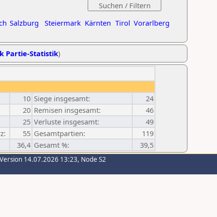
ch
Salzburg
Steiermark
Kärnten
Tirol
Vorarlberg
k Partie-Statistik
)
10
Siege insgesamt:
24
20
Remisen insgesamt:
46
25
Verluste insgesamt:
49
z:
55
Gesamtpartien:
119
36,4
Gesamt %:
39,5
-Version 14.07.2026 13:23, Node S2