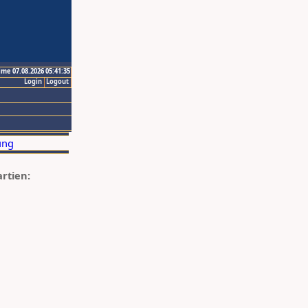
ime 07.08.2026 05:41:35
Login
Logout
artien: