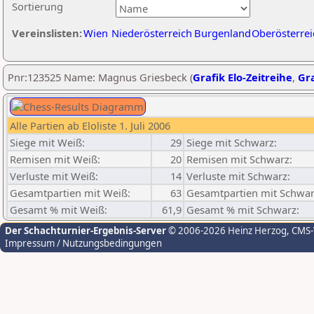
Sortierung
Vereinslisten:
Wien
Niederösterreich
Burgenland
Oberösterrei
Pnr:123525 Name: Magnus Griesbeck (
Grafik Elo-Zeitreihe
,
Gra
Alle Partien ab Eloliste 1. Juli 2006
Siege mit Weiß:
29
Siege mit Schwarz:
Remisen mit Weiß:
20
Remisen mit Schwarz:
Verluste mit Weiß:
14
Verluste mit Schwarz:
Gesamtpartien mit Weiß:
63
Gesamtpartien mit Schwar
Gesamt % mit Weiß:
61,9
Gesamt % mit Schwarz:
Der Schachturnier-Ergebnis-Server
© 2006-2026 Heinz Herzog
, CMS
Impressum / Nutzungsbedingungen