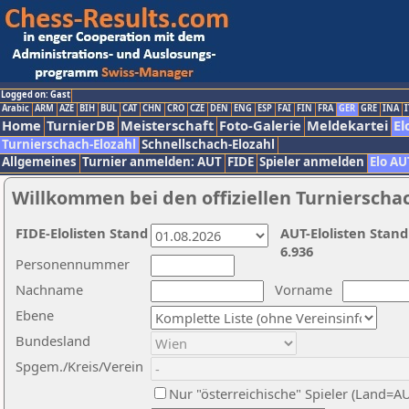
Logged on: Gast
Arabic
ARM
AZE
BIH
BUL
CAT
CHN
CRO
CZE
DEN
ENG
ESP
FAI
FIN
FRA
GER
GRE
INA
I
Home
TurnierDB
Meisterschaft
Foto-Galerie
Meldekartei
El
Turnierschach-Elozahl
Schnellschach-Elozahl
Allgemeines
Turnier anmelden: AUT
FIDE
Spieler anmelden
Elo AU
Willkommen bei den offiziellen Turnierscha
FIDE-Elolisten Stand
AUT-Elolisten Stand
6.936
Personennummer
Nachname
Vorname
Ebene
Bundesland
Spgem./Kreis/Verein
Nur "österreichische" Spieler (Land=A