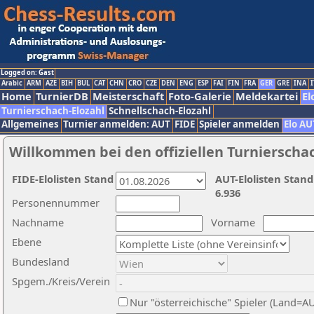
Logged on: Gast
Arabic
ARM
AZE
BIH
BUL
CAT
CHN
CRO
CZE
DEN
ENG
ESP
FAI
FIN
FRA
GER
GRE
INA
I
Home
TurnierDB
Meisterschaft
Foto-Galerie
Meldekartei
El
Turnierschach-Elozahl
Schnellschach-Elozahl
Allgemeines
Turnier anmelden: AUT
FIDE
Spieler anmelden
Elo AU
Willkommen bei den offiziellen Turnierscha
FIDE-Elolisten Stand
AUT-Elolisten Stand
6.936
Personennummer
Nachname
Vorname
Ebene
Bundesland
Spgem./Kreis/Verein
Nur "österreichische" Spieler (Land=A