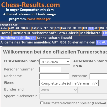
Logged on: Gast
Arabic
ARM
AZE
BIH
BUL
CAT
CHN
CRO
CZE
DEN
ENG
ESP
FAI
FIN
FRA
GER
GRE
INA
I
Home
TurnierDB
Meisterschaft
Foto-Galerie
Meldekartei
El
Turnierschach-Elozahl
Schnellschach-Elozahl
Allgemeines
Turnier anmelden: AUT
FIDE
Spieler anmelden
Elo AU
Willkommen bei den offiziellen Turnierscha
FIDE-Elolisten Stand
AUT-Elolisten Stand
6.936
Personennummer
Nachname
Vorname
Ebene
Bundesland
Spgem./Kreis/Verein
Nur "österreichische" Spieler (Land=A