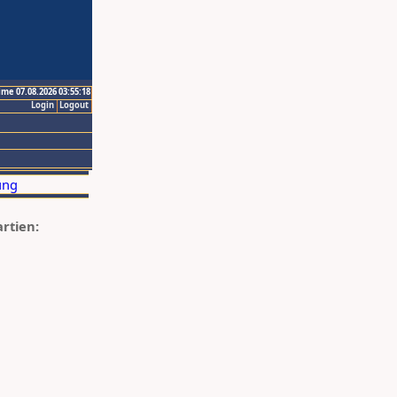
ime 07.08.2026 03:55:18
Login
Logout
artien: