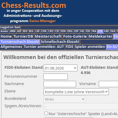
Logged on: Gast
Arabic
ARM
AZE
BIH
BUL
CAT
CHN
CRO
CZE
DEN
ENG
ESP
FAI
FIN
FRA
GER
GRE
INA
I
Home
TurnierDB
Meisterschaft
Foto-Galerie
Meldekartei
El
Turnierschach-Elozahl
Schnellschach-Elozahl
Allgemeines
Turnier anmelden: AUT
FIDE
Spieler anmelden
Elo AU
Willkommen bei den offiziellen Turnierscha
FIDE-Elolisten Stand
AUT-Elolisten Stand
6.936
Personennummer
Nachname
Vorname
Ebene
Bundesland
Spgem./Kreis/Verein
Nur "österreichische" Spieler (Land=A