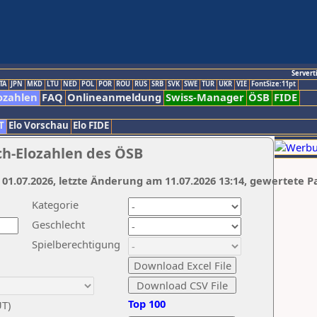
Servert
TA
JPN
MKD
LTU
NED
POL
POR
ROU
RUS
SRB
SVK
SWE
TUR
UKR
VIE
FontSize:11pt
ozahlen
FAQ
Onlineanmeldung
Swiss-Manager
ÖSB
FIDE
T
Elo Vorschau
Elo FIDE
ch-Elozahlen des ÖSB
 01.07.2026, letzte Änderung am 11.07.2026 13:14, gewertete P
Kategorie
Geschlecht
Spielberechtigung
Top 100
UT)