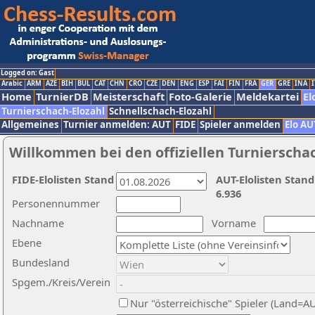
Logged on: Gast
Arabic
ARM
AZE
BIH
BUL
CAT
CHN
CRO
CZE
DEN
ENG
ESP
FAI
FIN
FRA
GER
GRE
INA
I
Home
TurnierDB
Meisterschaft
Foto-Galerie
Meldekartei
El
Turnierschach-Elozahl
Schnellschach-Elozahl
Allgemeines
Turnier anmelden: AUT
FIDE
Spieler anmelden
Elo AU
Willkommen bei den offiziellen Turnierscha
FIDE-Elolisten Stand
AUT-Elolisten Stand
6.936
Personennummer
Nachname
Vorname
Ebene
Bundesland
Spgem./Kreis/Verein
Nur "österreichische" Spieler (Land=A