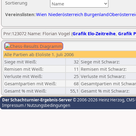
Sortierung
Vereinslisten:
Wien
Niederösterreich
Burgenland
Oberösterrei
Pnr:123072 Name: Florian Vogel (
Grafik Elo-Zeitreihe
,
Grafik P
Alle Partien ab Eloliste 1. Juli 2006
Siege mit Weiß:
32
Siege mit Schwarz:
Remisen mit Weiß:
11
Remisen mit Schwarz:
Verluste mit Weiß:
25
Verluste mit Schwarz:
Gesamtpartien mit Weiß:
68
Gesamtpartien mit Schwar
Gesamt % mit Weiß:
55,1
Gesamt % mit Schwarz:
Der Schachturnier-Ergebnis-Server
© 2006-2026 Heinz Herzog
, CMS
Impressum / Nutzungsbedingungen