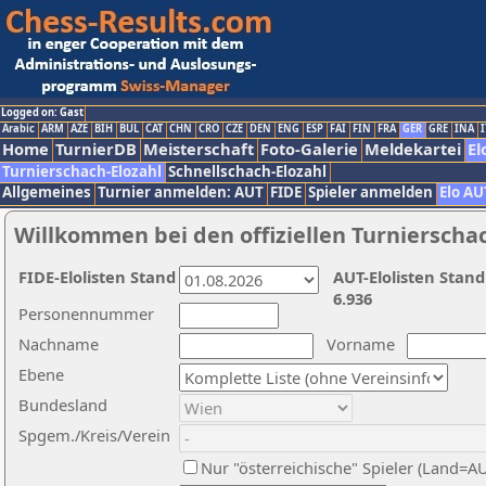
Logged on: Gast
Arabic
ARM
AZE
BIH
BUL
CAT
CHN
CRO
CZE
DEN
ENG
ESP
FAI
FIN
FRA
GER
GRE
INA
I
Home
TurnierDB
Meisterschaft
Foto-Galerie
Meldekartei
El
Turnierschach-Elozahl
Schnellschach-Elozahl
Allgemeines
Turnier anmelden: AUT
FIDE
Spieler anmelden
Elo AU
Willkommen bei den offiziellen Turnierscha
FIDE-Elolisten Stand
AUT-Elolisten Stand
6.936
Personennummer
Nachname
Vorname
Ebene
Bundesland
Spgem./Kreis/Verein
Nur "österreichische" Spieler (Land=A