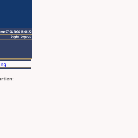
ime 07.08.2026 18:06:22
Login
Logout
artien: