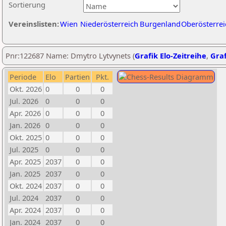
Sortierung
Vereinslisten:
Wien
Niederösterreich
Burgenland
Oberösterrei
Pnr:122687 Name: Dmytro Lytvynets (
Grafik Elo-Zeitreihe
,
Graf
Periode
Elo
Partien
Pkt.
Okt. 2026
0
0
0
Jul. 2026
0
0
0
Apr. 2026
0
0
0
Jan. 2026
0
0
0
Okt. 2025
0
0
0
Jul. 2025
0
0
0
Apr. 2025
2037
0
0
Jan. 2025
2037
0
0
Okt. 2024
2037
0
0
Jul. 2024
2037
0
0
Apr. 2024
2037
0
0
Jan. 2024
2037
0
0