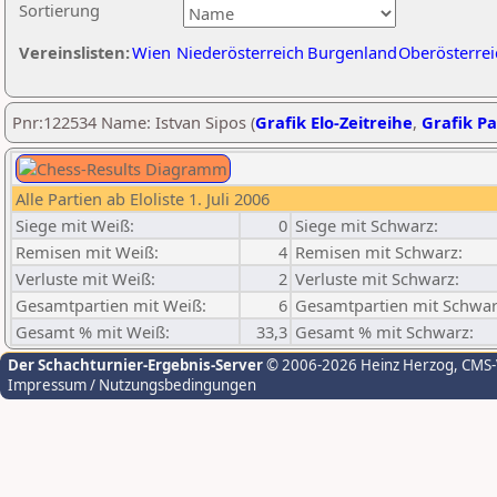
Sortierung
Vereinslisten:
Wien
Niederösterreich
Burgenland
Oberösterrei
Pnr:122534 Name: Istvan Sipos (
Grafik Elo-Zeitreihe
,
Grafik Pa
Alle Partien ab Eloliste 1. Juli 2006
Siege mit Weiß:
0
Siege mit Schwarz:
Remisen mit Weiß:
4
Remisen mit Schwarz:
Verluste mit Weiß:
2
Verluste mit Schwarz:
Gesamtpartien mit Weiß:
6
Gesamtpartien mit Schwar
Gesamt % mit Weiß:
33,3
Gesamt % mit Schwarz:
Der Schachturnier-Ergebnis-Server
© 2006-2026 Heinz Herzog
, CMS
Impressum / Nutzungsbedingungen