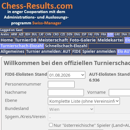
Logged on: Gast
Arabic
ARM
AZE
BIH
BUL
CAT
CHN
CRO
CZE
DEN
ENG
ESP
FAI
FIN
FRA
GER
GRE
INA
I
Home
TurnierDB
Meisterschaft
Foto-Galerie
Meldekartei
El
Turnierschach-Elozahl
Schnellschach-Elozahl
Allgemeines
Turnier anmelden: AUT
FIDE
Spieler anmelden
Elo AU
Willkommen bei den offiziellen Turnierscha
FIDE-Elolisten Stand
AUT-Elolisten Stand
6.936
Personennummer
Nachname
Vorname
Ebene
Bundesland
Spgem./Kreis/Verein
Nur "österreichische" Spieler (Land=A