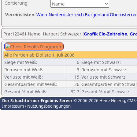
Sortierung
Vereinslisten:
Wien
Niederösterreich
Burgenland
Oberösterrei
Pnr:122461 Name: Herbert Schwaizer (
Grafik Elo-Zeitreihe
,
Gra
Alle Partien ab Eloliste 1. Juli 2006
Siege mit Weiß:
6
Siege mit Schwarz:
Remisen mit Weiß:
5
Remisen mit Schwarz:
Verluste mit Weiß:
15
Verluste mit Schwarz:
Gesamtpartien mit Weiß:
26
Gesamtpartien mit Schwar
Gesamt % mit Weiß:
32,7
Gesamt % mit Schwarz:
Der Schachturnier-Ergebnis-Server
© 2006-2026 Heinz Herzog
, CMS
Impressum / Nutzungsbedingungen