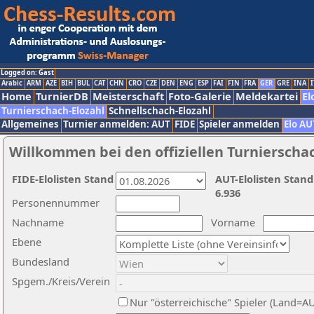
Logged on: Gast
Arabic
ARM
AZE
BIH
BUL
CAT
CHN
CRO
CZE
DEN
ENG
ESP
FAI
FIN
FRA
GER
GRE
INA
I
Home
TurnierDB
Meisterschaft
Foto-Galerie
Meldekartei
El
Turnierschach-Elozahl
Schnellschach-Elozahl
Allgemeines
Turnier anmelden: AUT
FIDE
Spieler anmelden
Elo AU
Willkommen bei den offiziellen Turnierscha
FIDE-Elolisten Stand
AUT-Elolisten Stand
6.936
Personennummer
Nachname
Vorname
Ebene
Bundesland
Spgem./Kreis/Verein
Nur "österreichische" Spieler (Land=A