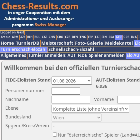
Logged on: Gast
Arabic
ARM
AZE
BIH
BUL
CAT
CHN
CRO
CZE
DEN
ENG
ESP
FAI
FIN
FRA
GER
GRE
INA
I
Home
TurnierDB
Meisterschaft
Foto-Galerie
Meldekartei
El
Turnierschach-Elozahl
Schnellschach-Elozahl
Allgemeines
Turnier anmelden: AUT
FIDE
Spieler anmelden
Elo AU
Willkommen bei den offiziellen Turnierscha
FIDE-Elolisten Stand
AUT-Elolisten Stand
6.936
Personennummer
Nachname
Vorname
Ebene
Bundesland
Spgem./Kreis/Verein
Nur "österreichische" Spieler (Land=A