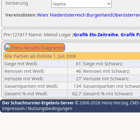
Sortierung
Vereinslisten:
Wien
Niederösterreich
Burgenland
Oberösterrei
Pnr:121817 Name: Metod Logar (
Grafik Elo-Zeitreihe
,
Grafik Pa
Alle Partien ab Eloliste 1. Juli 2006
Siege mit Weiß:
61
Siege mit Schwarz:
Remisen mit Weiß:
46
Remisen mit Schwarz:
Verluste mit Weiß:
27
Verluste mit Schwarz:
Gesamtpartien mit Weiß:
134
Gesamtpartien mit Schwar
Gesamt % mit Weiß:
62,7
Gesamt % mit Schwarz:
Der Schachturnier-Ergebnis-Server
© 2006-2026 Heinz Herzog
, CMS
Impressum / Nutzungsbedingungen