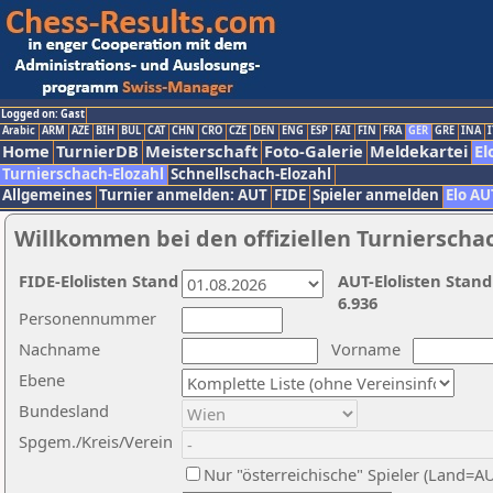
Logged on: Gast
Arabic
ARM
AZE
BIH
BUL
CAT
CHN
CRO
CZE
DEN
ENG
ESP
FAI
FIN
FRA
GER
GRE
INA
I
Home
TurnierDB
Meisterschaft
Foto-Galerie
Meldekartei
El
Turnierschach-Elozahl
Schnellschach-Elozahl
Allgemeines
Turnier anmelden: AUT
FIDE
Spieler anmelden
Elo AU
Willkommen bei den offiziellen Turnierscha
FIDE-Elolisten Stand
AUT-Elolisten Stand
6.936
Personennummer
Nachname
Vorname
Ebene
Bundesland
Spgem./Kreis/Verein
Nur "österreichische" Spieler (Land=A