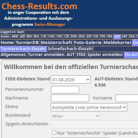
Logged on: Gast
Arabic
ARM
AZE
BIH
BUL
CAT
CHN
CRO
CZE
DEN
ENG
ESP
FAI
FIN
FRA
GER
GRE
INA
I
Home
TurnierDB
Meisterschaft
Foto-Galerie
Meldekartei
El
Turnierschach-Elozahl
Schnellschach-Elozahl
Allgemeines
Turnier anmelden: AUT
FIDE
Spieler anmelden
Elo AU
Willkommen bei den offiziellen Turnierscha
FIDE-Elolisten Stand
AUT-Elolisten Stand
6.936
Personennummer
Nachname
Vorname
Ebene
Bundesland
Spgem./Kreis/Verein
Nur "österreichische" Spieler (Land=A