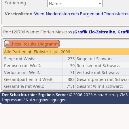
Sortierung
Vereinslisten:
Wien
Niederösterreich
Burgenland
Oberösterrei
Pnr:120706 Name: Florian Mesaros (
Grafik Elo-Zeitreihe
,
Grafi
Alle Partien ab Eloliste 1. Juli 2006
Siege mit Weiß:
233
Siege mit Schwarz:
Remisen mit Weiß:
79
Remisen mit Schwarz:
Verluste mit Weiß:
71
Verluste mit Schwarz:
Gesamtpartien mit Weiß:
383
Gesamtpartien mit Schwar
Gesamt % mit Weiß:
71,1
Gesamt % mit Schwarz:
Der Schachturnier-Ergebnis-Server
© 2006-2026 Heinz Herzog
, CMS
Impressum / Nutzungsbedingungen