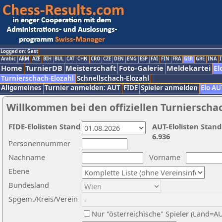
Logged on: Gast
Arabic
ARM
AZE
BIH
BUL
CAT
CHN
CRO
CZE
DEN
ENG
ESP
FAI
FIN
FRA
GER
GRE
INA
I
Home
TurnierDB
Meisterschaft
Foto-Galerie
Meldekartei
El
Turnierschach-Elozahl
Schnellschach-Elozahl
Allgemeines
Turnier anmelden: AUT
FIDE
Spieler anmelden
Elo AU
Willkommen bei den offiziellen Turnierscha
FIDE-Elolisten Stand
AUT-Elolisten Stand
6.936
Personennummer
Nachname
Vorname
Ebene
Bundesland
Spgem./Kreis/Verein
Nur "österreichische" Spieler (Land=A