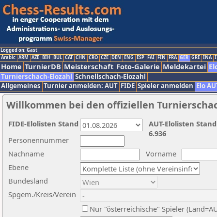
Logged on: Gast
Arabic
ARM
AZE
BIH
BUL
CAT
CHN
CRO
CZE
DEN
ENG
ESP
FAI
FIN
FRA
GER
GRE
INA
I
Home
TurnierDB
Meisterschaft
Foto-Galerie
Meldekartei
El
Turnierschach-Elozahl
Schnellschach-Elozahl
Allgemeines
Turnier anmelden: AUT
FIDE
Spieler anmelden
Elo AU
Willkommen bei den offiziellen Turnierscha
FIDE-Elolisten Stand
AUT-Elolisten Stand
6.936
Personennummer
Nachname
Vorname
Ebene
Bundesland
Spgem./Kreis/Verein
Nur "österreichische" Spieler (Land=A