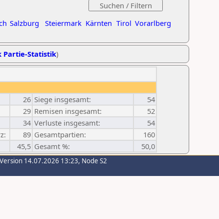
ch
Salzburg
Steiermark
Kärnten
Tirol
Vorarlberg
 Partie-Statistik
)
26
Siege insgesamt:
54
29
Remisen insgesamt:
52
34
Verluste insgesamt:
54
z:
89
Gesamtpartien:
160
45,5
Gesamt %:
50,0
-Version 14.07.2026 13:23, Node S2