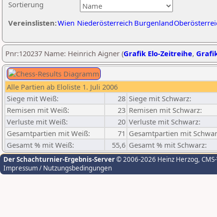
Sortierung
Vereinslisten:
Wien
Niederösterreich
Burgenland
Oberösterrei
Pnr:120237 Name: Heinrich Aigner (
Grafik Elo-Zeitreihe
,
Grafik
Alle Partien ab Eloliste 1. Juli 2006
Siege mit Weiß:
28
Siege mit Schwarz:
Remisen mit Weiß:
23
Remisen mit Schwarz:
Verluste mit Weiß:
20
Verluste mit Schwarz:
Gesamtpartien mit Weiß:
71
Gesamtpartien mit Schwar
Gesamt % mit Weiß:
55,6
Gesamt % mit Schwarz:
Der Schachturnier-Ergebnis-Server
© 2006-2026 Heinz Herzog
, CMS
Impressum / Nutzungsbedingungen