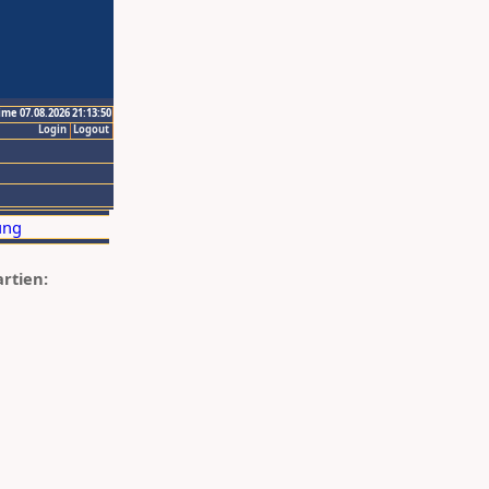
ime 07.08.2026 21:13:50
Login
Logout
artien: