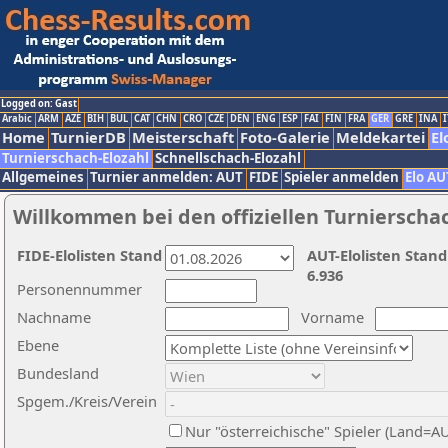
Logged on: Gast
Arabic
ARM
AZE
BIH
BUL
CAT
CHN
CRO
CZE
DEN
ENG
ESP
FAI
FIN
FRA
GER
GRE
INA
I
Home
TurnierDB
Meisterschaft
Foto-Galerie
Meldekartei
El
Turnierschach-Elozahl
Schnellschach-Elozahl
Allgemeines
Turnier anmelden: AUT
FIDE
Spieler anmelden
Elo AU
Willkommen bei den offiziellen Turnierscha
FIDE-Elolisten Stand
AUT-Elolisten Stand
6.936
Personennummer
Nachname
Vorname
Ebene
Bundesland
Spgem./Kreis/Verein
Nur "österreichische" Spieler (Land=A