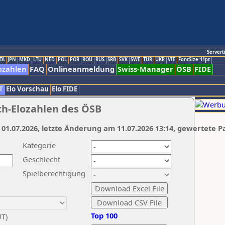
Servert
TA
JPN
MKD
LTU
NED
POL
POR
ROU
RUS
SRB
SVK
SWE
TUR
UKR
VIE
FontSize:11pt
ozahlen
FAQ
Onlineanmeldung
Swiss-Manager
ÖSB
FIDE
T
Elo Vorschau
Elo FIDE
ch-Elozahlen des ÖSB
 01.07.2026, letzte Änderung am 11.07.2026 13:14, gewertete P
Kategorie
Geschlecht
Spielberechtigung
Top 100
UT)