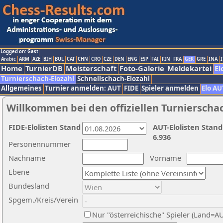
Logged on: Gast
Arabic
ARM
AZE
BIH
BUL
CAT
CHN
CRO
CZE
DEN
ENG
ESP
FAI
FIN
FRA
GER
GRE
INA
I
Home
TurnierDB
Meisterschaft
Foto-Galerie
Meldekartei
El
Turnierschach-Elozahl
Schnellschach-Elozahl
Allgemeines
Turnier anmelden: AUT
FIDE
Spieler anmelden
Elo AU
Willkommen bei den offiziellen Turnierscha
FIDE-Elolisten Stand
AUT-Elolisten Stand
6.936
Personennummer
Nachname
Vorname
Ebene
Bundesland
Spgem./Kreis/Verein
Nur "österreichische" Spieler (Land=A