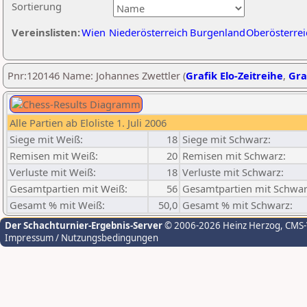
Sortierung
Vereinslisten:
Wien
Niederösterreich
Burgenland
Oberösterrei
Pnr:120146 Name: Johannes Zwettler (
Grafik Elo-Zeitreihe
,
Gra
Alle Partien ab Eloliste 1. Juli 2006
Siege mit Weiß:
18
Siege mit Schwarz:
Remisen mit Weiß:
20
Remisen mit Schwarz:
Verluste mit Weiß:
18
Verluste mit Schwarz:
Gesamtpartien mit Weiß:
56
Gesamtpartien mit Schwar
Gesamt % mit Weiß:
50,0
Gesamt % mit Schwarz:
Der Schachturnier-Ergebnis-Server
© 2006-2026 Heinz Herzog
, CMS
Impressum / Nutzungsbedingungen