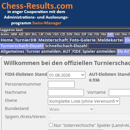
Logged on: Gast
Arabic
ARM
AZE
BIH
BUL
CAT
CHN
CRO
CZE
DEN
ENG
ESP
FAI
FIN
FRA
GER
GRE
INA
I
Home
TurnierDB
Meisterschaft
Foto-Galerie
Meldekartei
El
Turnierschach-Elozahl
Schnellschach-Elozahl
Allgemeines
Turnier anmelden: AUT
FIDE
Spieler anmelden
Elo AU
Willkommen bei den offiziellen Turnierscha
FIDE-Elolisten Stand
AUT-Elolisten Stand
6.936
Personennummer
Nachname
Vorname
Ebene
Bundesland
Spgem./Kreis/Verein
Nur "österreichische" Spieler (Land=A