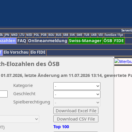
Servert
TA
JPN
MKD
LTU
NED
POL
POR
ROU
RUS
SRB
SVK
SWE
TUR
UKR
VIE
FontSize:11pt
ozahlen
FAQ
Onlineanmeldung
Swiss-Manager
ÖSB
FIDE
T
Elo Vorschau
Elo FIDE
ch-Elozahlen des ÖSB
 01.07.2026, letzte Änderung am 11.07.2026 13:14, gewertete P
Kategorie
Geschlecht
Spielberechtigung
Top 100
UT)