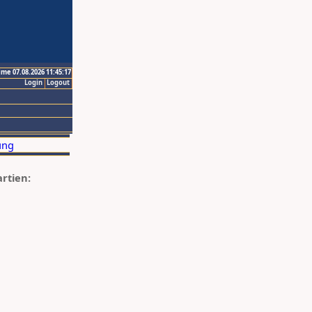
ime 07.08.2026 11:45:17
Login
Logout
artien: