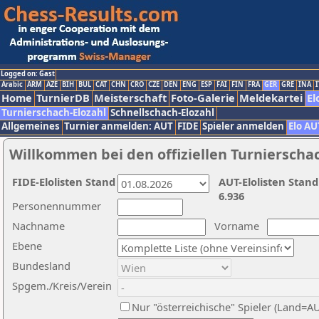
Logged on: Gast
Arabic
ARM
AZE
BIH
BUL
CAT
CHN
CRO
CZE
DEN
ENG
ESP
FAI
FIN
FRA
GER
GRE
INA
I
Home
TurnierDB
Meisterschaft
Foto-Galerie
Meldekartei
El
Turnierschach-Elozahl
Schnellschach-Elozahl
Allgemeines
Turnier anmelden: AUT
FIDE
Spieler anmelden
Elo AU
Willkommen bei den offiziellen Turnierscha
FIDE-Elolisten Stand
AUT-Elolisten Stand
6.936
Personennummer
Nachname
Vorname
Ebene
Bundesland
Spgem./Kreis/Verein
Nur "österreichische" Spieler (Land=A