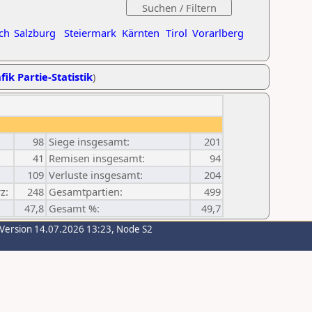
ch
Salzburg
Steiermark
Kärnten
Tirol
Vorarlberg
fik Partie-Statistik
)
98
Siege insgesamt:
201
41
Remisen insgesamt:
94
109
Verluste insgesamt:
204
z:
248
Gesamtpartien:
499
47,8
Gesamt %:
49,7
-Version 14.07.2026 13:23, Node S2