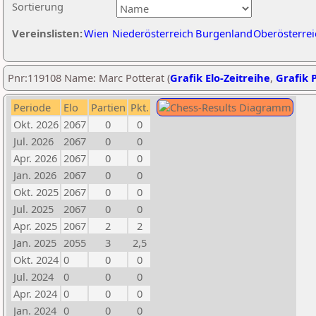
Sortierung
Vereinslisten:
Wien
Niederösterreich
Burgenland
Oberösterrei
Pnr:119108 Name: Marc Potterat (
Grafik Elo-Zeitreihe
,
Grafik P
Periode
Elo
Partien
Pkt.
Okt. 2026
2067
0
0
Jul. 2026
2067
0
0
Apr. 2026
2067
0
0
Jan. 2026
2067
0
0
Okt. 2025
2067
0
0
Jul. 2025
2067
0
0
Apr. 2025
2067
2
2
Jan. 2025
2055
3
2,5
Okt. 2024
0
0
0
Jul. 2024
0
0
0
Apr. 2024
0
0
0
Jan. 2024
0
0
0