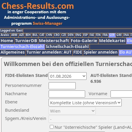
Logged on: Gast
Arabic
ARM
AZE
BIH
BUL
CAT
CHN
CRO
CZE
DEN
ENG
ESP
FAI
FIN
FRA
GER
GRE
INA
I
Home
TurnierDB
Meisterschaft
Foto-Galerie
Meldekartei
El
Turnierschach-Elozahl
Schnellschach-Elozahl
Allgemeines
Turnier anmelden: AUT
FIDE
Spieler anmelden
Elo AU
Willkommen bei den offiziellen Turnierscha
FIDE-Elolisten Stand
AUT-Elolisten Stand
6.936
Personennummer
Nachname
Vorname
Ebene
Bundesland
Spgem./Kreis/Verein
Nur "österreichische" Spieler (Land=A