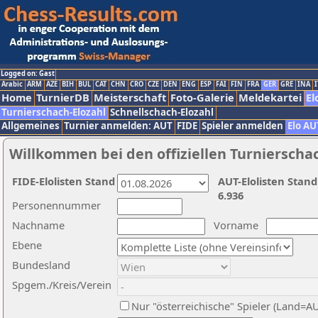
Logged on: Gast
Arabic
ARM
AZE
BIH
BUL
CAT
CHN
CRO
CZE
DEN
ENG
ESP
FAI
FIN
FRA
GER
GRE
INA
I
Home
TurnierDB
Meisterschaft
Foto-Galerie
Meldekartei
El
Turnierschach-Elozahl
Schnellschach-Elozahl
Allgemeines
Turnier anmelden: AUT
FIDE
Spieler anmelden
Elo AU
Willkommen bei den offiziellen Turnierscha
FIDE-Elolisten Stand
AUT-Elolisten Stand
6.936
Personennummer
Nachname
Vorname
Ebene
Bundesland
Spgem./Kreis/Verein
Nur "österreichische" Spieler (Land=A