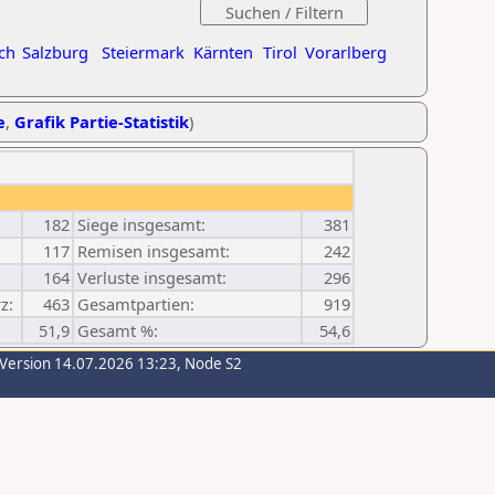
ch
Salzburg
Steiermark
Kärnten
Tirol
Vorarlberg
e
,
Grafik Partie-Statistik
)
182
Siege insgesamt:
381
117
Remisen insgesamt:
242
164
Verluste insgesamt:
296
z:
463
Gesamtpartien:
919
51,9
Gesamt %:
54,6
-Version 14.07.2026 13:23, Node S2