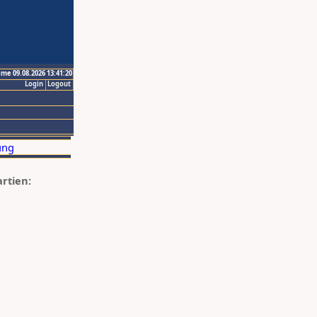
ime 09.08.2026 13:41:20
Login
Logout
artien: