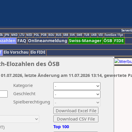
Servert
TA
JPN
MKD
LTU
NED
POL
POR
ROU
RUS
SRB
SVK
SWE
TUR
UKR
VIE
FontSize:11pt
ozahlen
FAQ
Onlineanmeldung
Swiss-Manager
ÖSB
FIDE
T
Elo Vorschau
Elo FIDE
ch-Elozahlen des ÖSB
 01.07.2026, letzte Änderung am 11.07.2026 13:14, gewertete P
Kategorie
Geschlecht
Spielberechtigung
Top 100
UT)