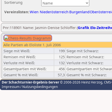
Sortierung
Vereinslisten:
Wien
Niederösterreich
Burgenland
Oberösterrei
Pnr:118901 Name: Jasmin-Denise Schloffer (
Grafik Elo-Zeitreih
Alle Partien ab Eloliste 1. Juli 2006
Siege mit Weiß:
199
Siege mit Schwarz:
Remisen mit Weiß:
125
Remisen mit Schwarz:
Verluste mit Weiß:
132
Verluste mit Schwarz:
Gesamtpartien mit Weiß:
456
Gesamtpartien mit Schwar
Gesamt % mit Weiß:
57,3
Gesamt % mit Schwarz:
Der Schachturnier-Ergebnis-Server
© 2006-2026 Heinz Herzog
, CMS
Impressum / Nutzungsbedingungen