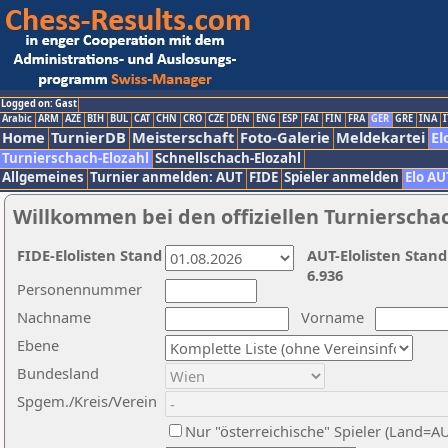
Logged on: Gast
Arabic
ARM
AZE
BIH
BUL
CAT
CHN
CRO
CZE
DEN
ENG
ESP
FAI
FIN
FRA
GER
GRE
INA
I
Home
TurnierDB
Meisterschaft
Foto-Galerie
Meldekartei
El
Turnierschach-Elozahl
Schnellschach-Elozahl
Allgemeines
Turnier anmelden: AUT
FIDE
Spieler anmelden
Elo AU
Willkommen bei den offiziellen Turnierscha
FIDE-Elolisten Stand
AUT-Elolisten Stand
6.936
Personennummer
Nachname
Vorname
Ebene
Bundesland
Spgem./Kreis/Verein
Nur "österreichische" Spieler (Land=A