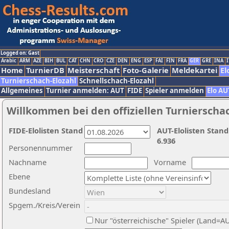
Logged on: Gast
Arabic
ARM
AZE
BIH
BUL
CAT
CHN
CRO
CZE
DEN
ENG
ESP
FAI
FIN
FRA
GER
GRE
INA
I
Home
TurnierDB
Meisterschaft
Foto-Galerie
Meldekartei
El
Turnierschach-Elozahl
Schnellschach-Elozahl
Allgemeines
Turnier anmelden: AUT
FIDE
Spieler anmelden
Elo AU
Willkommen bei den offiziellen Turnierscha
FIDE-Elolisten Stand
AUT-Elolisten Stand
6.936
Personennummer
Nachname
Vorname
Ebene
Bundesland
Spgem./Kreis/Verein
Nur "österreichische" Spieler (Land=A