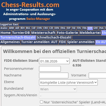
Logged on: Gast
Arabic
ARM
AZE
BIH
BUL
CAT
CHN
CRO
CZE
DEN
ENG
ESP
FAI
FIN
FRA
GER
GRE
INA
I
Home
TurnierDB
Meisterschaft
Foto-Galerie
Meldekartei
El
Turnierschach-Elozahl
Schnellschach-Elozahl
Allgemeines
Turnier anmelden: AUT
FIDE
Spieler anmelden
Elo AU
Willkommen bei den offiziellen Turnierscha
FIDE-Elolisten Stand
AUT-Elolisten Stand
6.936
Personennummer
Nachname
Vorname
Ebene
Bundesland
Spgem./Kreis/Verein
Nur "österreichische" Spieler (Land=A