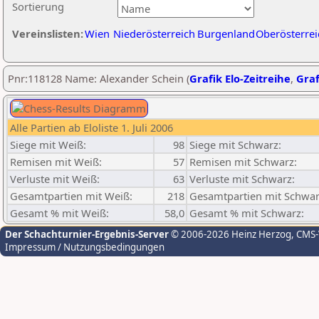
Sortierung
Vereinslisten:
Wien
Niederösterreich
Burgenland
Oberösterrei
Pnr:118128 Name: Alexander Schein (
Grafik Elo-Zeitreihe
,
Graf
Alle Partien ab Eloliste 1. Juli 2006
Siege mit Weiß:
98
Siege mit Schwarz:
Remisen mit Weiß:
57
Remisen mit Schwarz:
Verluste mit Weiß:
63
Verluste mit Schwarz:
Gesamtpartien mit Weiß:
218
Gesamtpartien mit Schwar
Gesamt % mit Weiß:
58,0
Gesamt % mit Schwarz:
Der Schachturnier-Ergebnis-Server
© 2006-2026 Heinz Herzog
, CMS
Impressum / Nutzungsbedingungen