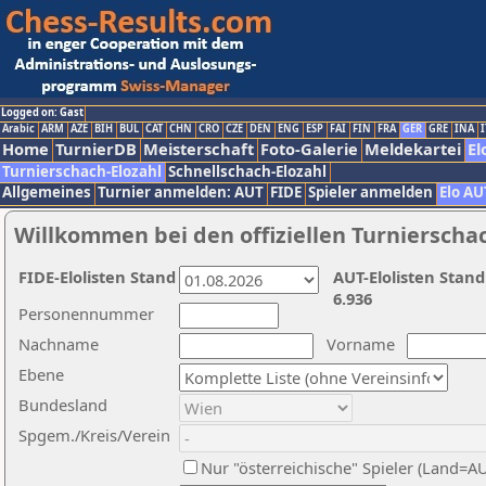
Logged on: Gast
Arabic
ARM
AZE
BIH
BUL
CAT
CHN
CRO
CZE
DEN
ENG
ESP
FAI
FIN
FRA
GER
GRE
INA
I
Home
TurnierDB
Meisterschaft
Foto-Galerie
Meldekartei
El
Turnierschach-Elozahl
Schnellschach-Elozahl
Allgemeines
Turnier anmelden: AUT
FIDE
Spieler anmelden
Elo AU
Willkommen bei den offiziellen Turnierscha
FIDE-Elolisten Stand
AUT-Elolisten Stand
6.936
Personennummer
Nachname
Vorname
Ebene
Bundesland
Spgem./Kreis/Verein
Nur "österreichische" Spieler (Land=A