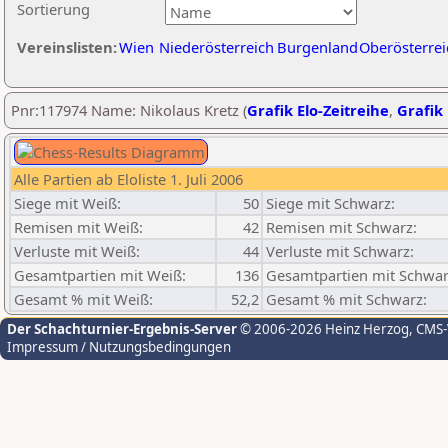
Sortierung
Vereinslisten:
Wien
Niederösterreich
Burgenland
Oberösterrei
Pnr:117974 Name: Nikolaus Kretz (
Grafik Elo-Zeitreihe
,
Grafik 
Alle Partien ab Eloliste 1. Juli 2006
Siege mit Weiß:
50
Siege mit Schwarz:
Remisen mit Weiß:
42
Remisen mit Schwarz:
Verluste mit Weiß:
44
Verluste mit Schwarz:
Gesamtpartien mit Weiß:
136
Gesamtpartien mit Schwar
Gesamt % mit Weiß:
52,2
Gesamt % mit Schwarz:
Der Schachturnier-Ergebnis-Server
© 2006-2026 Heinz Herzog
, CMS
Impressum / Nutzungsbedingungen