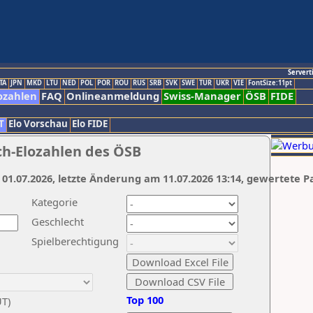
Servert
TA
JPN
MKD
LTU
NED
POL
POR
ROU
RUS
SRB
SVK
SWE
TUR
UKR
VIE
FontSize:11pt
ozahlen
FAQ
Onlineanmeldung
Swiss-Manager
ÖSB
FIDE
T
Elo Vorschau
Elo FIDE
ch-Elozahlen des ÖSB
 01.07.2026, letzte Änderung am 11.07.2026 13:14, gewertete P
Kategorie
Geschlecht
Spielberechtigung
Top 100
UT)