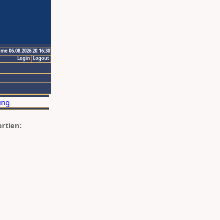
ime 06.08.2026 20:16:30
Login
Logout
artien: