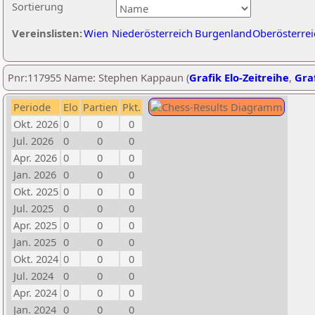
Sortierung
Vereinslisten:
Wien
Niederösterreich
Burgenland
Oberösterrei
Pnr:117955 Name: Stephen Kappaun (
Grafik Elo-Zeitreihe
,
Graf
Periode
Elo
Partien
Pkt.
Okt. 2026
0
0
0
Jul. 2026
0
0
0
Apr. 2026
0
0
0
Jan. 2026
0
0
0
Okt. 2025
0
0
0
Jul. 2025
0
0
0
Apr. 2025
0
0
0
Jan. 2025
0
0
0
Okt. 2024
0
0
0
Jul. 2024
0
0
0
Apr. 2024
0
0
0
Jan. 2024
0
0
0