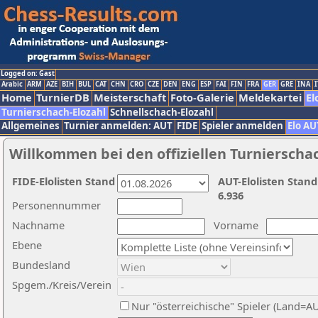
Logged on: Gast
Arabic
ARM
AZE
BIH
BUL
CAT
CHN
CRO
CZE
DEN
ENG
ESP
FAI
FIN
FRA
GER
GRE
INA
I
Home
TurnierDB
Meisterschaft
Foto-Galerie
Meldekartei
El
Turnierschach-Elozahl
Schnellschach-Elozahl
Allgemeines
Turnier anmelden: AUT
FIDE
Spieler anmelden
Elo AU
Willkommen bei den offiziellen Turnierscha
FIDE-Elolisten Stand
AUT-Elolisten Stand
6.936
Personennummer
Nachname
Vorname
Ebene
Bundesland
Spgem./Kreis/Verein
Nur "österreichische" Spieler (Land=A