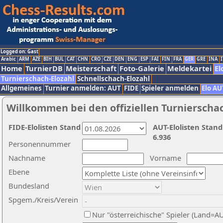
Logged on: Gast
Arabic
ARM
AZE
BIH
BUL
CAT
CHN
CRO
CZE
DEN
ENG
ESP
FAI
FIN
FRA
GER
GRE
INA
I
Home
TurnierDB
Meisterschaft
Foto-Galerie
Meldekartei
El
Turnierschach-Elozahl
Schnellschach-Elozahl
Allgemeines
Turnier anmelden: AUT
FIDE
Spieler anmelden
Elo AU
Willkommen bei den offiziellen Turnierscha
FIDE-Elolisten Stand
AUT-Elolisten Stand
6.936
Personennummer
Nachname
Vorname
Ebene
Bundesland
Spgem./Kreis/Verein
Nur "österreichische" Spieler (Land=A