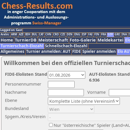
Logged on: Gast
Arabic
ARM
AZE
BIH
BUL
CAT
CHN
CRO
CZE
DEN
ENG
ESP
FAI
FIN
FRA
GER
GRE
INA
I
Home
TurnierDB
Meisterschaft
Foto-Galerie
Meldekartei
El
Turnierschach-Elozahl
Schnellschach-Elozahl
Allgemeines
Turnier anmelden: AUT
FIDE
Spieler anmelden
Elo AU
Willkommen bei den offiziellen Turnierscha
FIDE-Elolisten Stand
AUT-Elolisten Stand
6.936
Personennummer
Nachname
Vorname
Ebene
Bundesland
Spgem./Kreis/Verein
Nur "österreichische" Spieler (Land=A