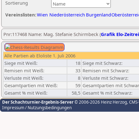
Sortierung
Vereinslisten:
Wien
Niederösterreich
Burgenland
Oberösterrei
Pnr:117468 Name: Mag. Stefanie Schirmbeck (
Grafik Elo-Zeitre
Alle Partien ab Eloliste 1. Juli 2006
Siege mit Weiß:
18
Siege mit Schwarz:
Remisen mit Weiß:
33
Remisen mit Schwarz:
Verluste mit Weiß:
8
Verluste mit Schwarz:
Gesamtpartien mit Weiß:
59
Gesamtpartien mit Schwar
Gesamt % mit Weiß:
58,5
Gesamt % mit Schwarz:
Der Schachturnier-Ergebnis-Server
© 2006-2026 Heinz Herzog
, CMS
Impressum / Nutzungsbedingungen