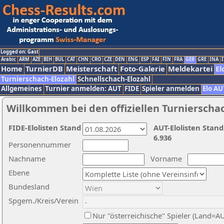
Logged on: Gast
Arabic
ARM
AZE
BIH
BUL
CAT
CHN
CRO
CZE
DEN
ENG
ESP
FAI
FIN
FRA
GER
GRE
INA
I
Home
TurnierDB
Meisterschaft
Foto-Galerie
Meldekartei
El
Turnierschach-Elozahl
Schnellschach-Elozahl
Allgemeines
Turnier anmelden: AUT
FIDE
Spieler anmelden
Elo AU
Willkommen bei den offiziellen Turnierscha
FIDE-Elolisten Stand
AUT-Elolisten Stand
6.936
Personennummer
Nachname
Vorname
Ebene
Bundesland
Spgem./Kreis/Verein
Nur "österreichische" Spieler (Land=A