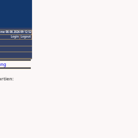
ime 08.08.2026 09:12:52
Login
Logout
artien: