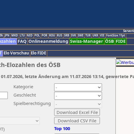
Servert
TA
JPN
MKD
LTU
NED
POL
POR
ROU
RUS
SRB
SVK
SWE
TUR
UKR
VIE
FontSize:11pt
ozahlen
FAQ
Onlineanmeldung
Swiss-Manager
ÖSB
FIDE
T
Elo Vorschau
Elo FIDE
ch-Elozahlen des ÖSB
 01.07.2026, letzte Änderung am 11.07.2026 13:14, gewertete P
Kategorie
Geschlecht
Spielberechtigung
Top 100
UT)