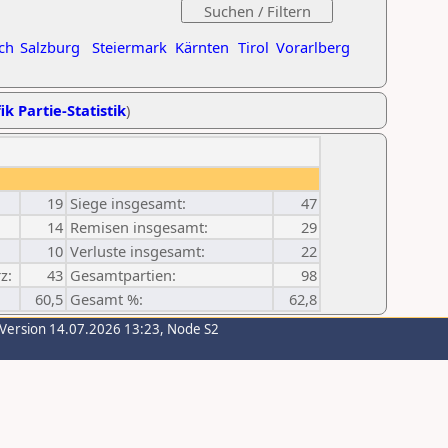
ch
Salzburg
Steiermark
Kärnten
Tirol
Vorarlberg
ik Partie-Statistik
)
19
Siege insgesamt:
47
14
Remisen insgesamt:
29
10
Verluste insgesamt:
22
z:
43
Gesamtpartien:
98
60,5
Gesamt %:
62,8
-Version 14.07.2026 13:23, Node S2