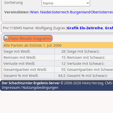
Sortierung
Vereinslisten:
Wien
Niederösterreich
Burgenland
Oberösterrei
Pnr:116945 Name: Wolfgang Zugrav (
Grafik Elo-Zeitreihe
,
Graf
Alle Partien ab Eloliste 1. Juli 2006
Siege mit Weiß:
28
Siege mit Schwarz:
Remisen mit Weiß:
15
Remisen mit Schwarz:
Verluste mit Weiß:
12
Verluste mit Schwarz:
Gesamtpartien mit Weiß:
55
Gesamtpartien mit Schwar
Gesamt % mit Weiß:
64,5
Gesamt % mit Schwarz:
Der Schachturnier-Ergebnis-Server
© 2006-2026 Heinz Herzog
, CMS
Impressum / Nutzungsbedingungen