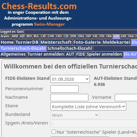
Logged on: Gast
Arabic
ARM
AZE
BIH
BUL
CAT
CHN
CRO
CZE
DEN
ENG
ESP
FAI
FIN
FRA
GER
GRE
INA
I
Home
TurnierDB
Meisterschaft
Foto-Galerie
Meldekartei
El
Turnierschach-Elozahl
Schnellschach-Elozahl
Allgemeines
Turnier anmelden: AUT
FIDE
Spieler anmelden
Elo AU
Willkommen bei den offiziellen Turnierscha
FIDE-Elolisten Stand
AUT-Elolisten Stand
6.936
Personennummer
Nachname
Vorname
Ebene
Bundesland
Spgem./Kreis/Verein
Nur "österreichische" Spieler (Land=A