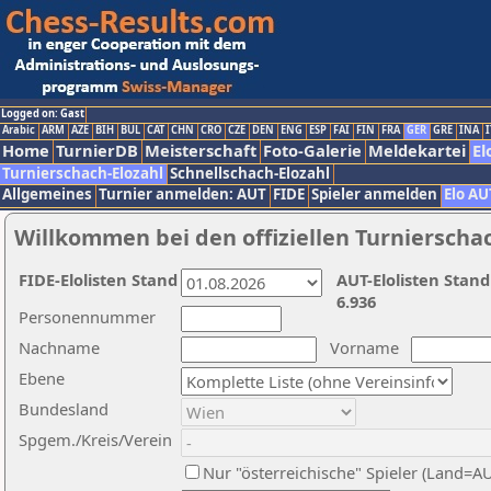
Logged on: Gast
Arabic
ARM
AZE
BIH
BUL
CAT
CHN
CRO
CZE
DEN
ENG
ESP
FAI
FIN
FRA
GER
GRE
INA
I
Home
TurnierDB
Meisterschaft
Foto-Galerie
Meldekartei
El
Turnierschach-Elozahl
Schnellschach-Elozahl
Allgemeines
Turnier anmelden: AUT
FIDE
Spieler anmelden
Elo AU
Willkommen bei den offiziellen Turnierscha
FIDE-Elolisten Stand
AUT-Elolisten Stand
6.936
Personennummer
Nachname
Vorname
Ebene
Bundesland
Spgem./Kreis/Verein
Nur "österreichische" Spieler (Land=A