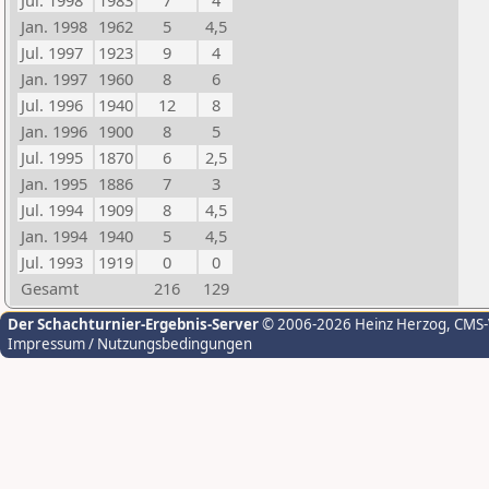
Jul. 1998
1983
7
4
Jan. 1998
1962
5
4,5
Jul. 1997
1923
9
4
Jan. 1997
1960
8
6
Jul. 1996
1940
12
8
Jan. 1996
1900
8
5
Jul. 1995
1870
6
2,5
Jan. 1995
1886
7
3
Jul. 1994
1909
8
4,5
Jan. 1994
1940
5
4,5
Jul. 1993
1919
0
0
Gesamt
216
129
Der Schachturnier-Ergebnis-Server
© 2006-2026 Heinz Herzog
, CMS
Impressum / Nutzungsbedingungen