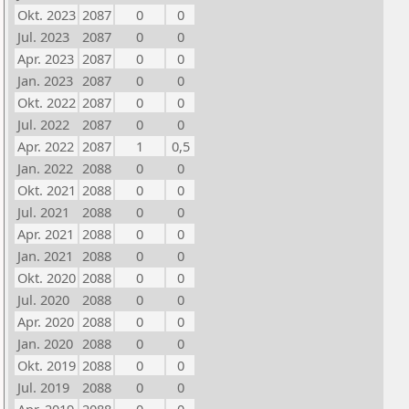
Okt. 2023
2087
0
0
Jul. 2023
2087
0
0
Apr. 2023
2087
0
0
Jan. 2023
2087
0
0
Okt. 2022
2087
0
0
Jul. 2022
2087
0
0
Apr. 2022
2087
1
0,5
Jan. 2022
2088
0
0
Okt. 2021
2088
0
0
Jul. 2021
2088
0
0
Apr. 2021
2088
0
0
Jan. 2021
2088
0
0
Okt. 2020
2088
0
0
Jul. 2020
2088
0
0
Apr. 2020
2088
0
0
Jan. 2020
2088
0
0
Okt. 2019
2088
0
0
Jul. 2019
2088
0
0