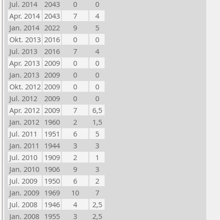
Jul. 2014
2043
0
0
Apr. 2014
2043
7
4
Jan. 2014
2022
9
5
Okt. 2013
2016
0
0
Jul. 2013
2016
7
4
Apr. 2013
2009
0
0
Jan. 2013
2009
0
0
Okt. 2012
2009
0
0
Jul. 2012
2009
0
0
Apr. 2012
2009
7
6,5
Jan. 2012
1960
2
1,5
Jul. 2011
1951
6
5
Jan. 2011
1944
3
3
Jul. 2010
1909
2
1
Jan. 2010
1906
9
3
Jul. 2009
1950
6
2
Jan. 2009
1969
10
7
Jul. 2008
1946
4
2,5
Jan. 2008
1955
3
2,5