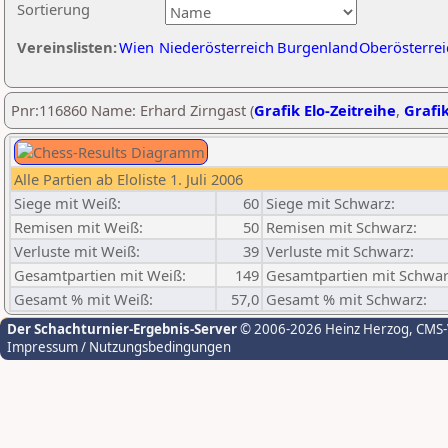
Sortierung
Vereinslisten:
Wien
Niederösterreich
Burgenland
Oberösterrei
Pnr:116860 Name: Erhard Zirngast (
Grafik Elo-Zeitreihe
,
Grafik
Alle Partien ab Eloliste 1. Juli 2006
Siege mit Weiß:
60
Siege mit Schwarz:
Remisen mit Weiß:
50
Remisen mit Schwarz:
Verluste mit Weiß:
39
Verluste mit Schwarz:
Gesamtpartien mit Weiß:
149
Gesamtpartien mit Schwar
Gesamt % mit Weiß:
57,0
Gesamt % mit Schwarz:
Der Schachturnier-Ergebnis-Server
© 2006-2026 Heinz Herzog
, CMS
Impressum / Nutzungsbedingungen