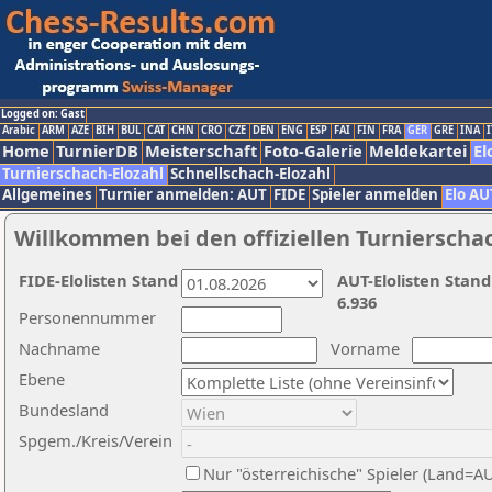
Logged on: Gast
Arabic
ARM
AZE
BIH
BUL
CAT
CHN
CRO
CZE
DEN
ENG
ESP
FAI
FIN
FRA
GER
GRE
INA
I
Home
TurnierDB
Meisterschaft
Foto-Galerie
Meldekartei
El
Turnierschach-Elozahl
Schnellschach-Elozahl
Allgemeines
Turnier anmelden: AUT
FIDE
Spieler anmelden
Elo AU
Willkommen bei den offiziellen Turnierscha
FIDE-Elolisten Stand
AUT-Elolisten Stand
6.936
Personennummer
Nachname
Vorname
Ebene
Bundesland
Spgem./Kreis/Verein
Nur "österreichische" Spieler (Land=A