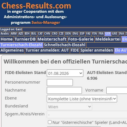
Logged on: Gast
Arabic
ARM
AZE
BIH
BUL
CAT
CHN
CRO
CZE
DEN
ENG
ESP
FAI
FIN
FRA
GER
GRE
INA
I
Home
TurnierDB
Meisterschaft
Foto-Galerie
Meldekartei
El
Turnierschach-Elozahl
Schnellschach-Elozahl
Allgemeines
Turnier anmelden: AUT
FIDE
Spieler anmelden
Elo AU
Willkommen bei den offiziellen Turnierscha
FIDE-Elolisten Stand
AUT-Elolisten Stand
6.936
Personennummer
Nachname
Vorname
Ebene
Bundesland
Spgem./Kreis/Verein
Nur "österreichische" Spieler (Land=A