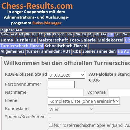
Logged on: Gast
Arabic
ARM
AZE
BIH
BUL
CAT
CHN
CRO
CZE
DEN
ENG
ESP
FAI
FIN
FRA
GER
GRE
INA
I
Home
TurnierDB
Meisterschaft
Foto-Galerie
Meldekartei
El
Turnierschach-Elozahl
Schnellschach-Elozahl
Allgemeines
Turnier anmelden: AUT
FIDE
Spieler anmelden
Elo AU
Willkommen bei den offiziellen Turnierscha
FIDE-Elolisten Stand
AUT-Elolisten Stand
6.936
Personennummer
Nachname
Vorname
Ebene
Bundesland
Spgem./Kreis/Verein
Nur "österreichische" Spieler (Land=A