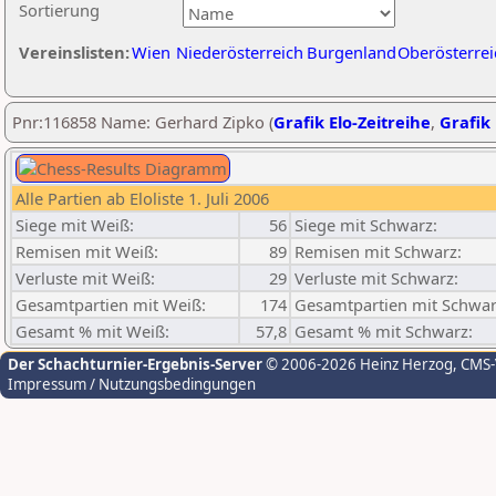
Sortierung
Vereinslisten:
Wien
Niederösterreich
Burgenland
Oberösterrei
Pnr:116858 Name: Gerhard Zipko (
Grafik Elo-Zeitreihe
,
Grafik 
Alle Partien ab Eloliste 1. Juli 2006
Siege mit Weiß:
56
Siege mit Schwarz:
Remisen mit Weiß:
89
Remisen mit Schwarz:
Verluste mit Weiß:
29
Verluste mit Schwarz:
Gesamtpartien mit Weiß:
174
Gesamtpartien mit Schwar
Gesamt % mit Weiß:
57,8
Gesamt % mit Schwarz:
Der Schachturnier-Ergebnis-Server
© 2006-2026 Heinz Herzog
, CMS
Impressum / Nutzungsbedingungen