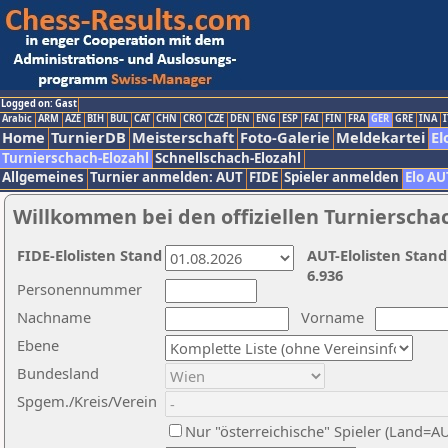
Logged on: Gast
Arabic
ARM
AZE
BIH
BUL
CAT
CHN
CRO
CZE
DEN
ENG
ESP
FAI
FIN
FRA
GER
GRE
INA
I
Home
TurnierDB
Meisterschaft
Foto-Galerie
Meldekartei
El
Turnierschach-Elozahl
Schnellschach-Elozahl
Allgemeines
Turnier anmelden: AUT
FIDE
Spieler anmelden
Elo AU
Willkommen bei den offiziellen Turnierscha
FIDE-Elolisten Stand
AUT-Elolisten Stand
6.936
Personennummer
Nachname
Vorname
Ebene
Bundesland
Spgem./Kreis/Verein
Nur "österreichische" Spieler (Land=A