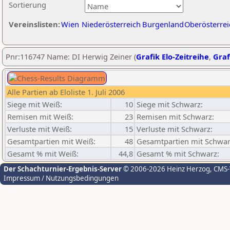
Sortierung
Vereinslisten:
Wien
Niederösterreich
Burgenland
Oberösterrei
Pnr:116747 Name: DI Herwig Zeiner (
Grafik Elo-Zeitreihe
,
Graf
Alle Partien ab Eloliste 1. Juli 2006
Siege mit Weiß:
10
Siege mit Schwarz:
Remisen mit Weiß:
23
Remisen mit Schwarz:
Verluste mit Weiß:
15
Verluste mit Schwarz:
Gesamtpartien mit Weiß:
48
Gesamtpartien mit Schwar
Gesamt % mit Weiß:
44,8
Gesamt % mit Schwarz:
Der Schachturnier-Ergebnis-Server
© 2006-2026 Heinz Herzog
, CMS
Impressum / Nutzungsbedingungen