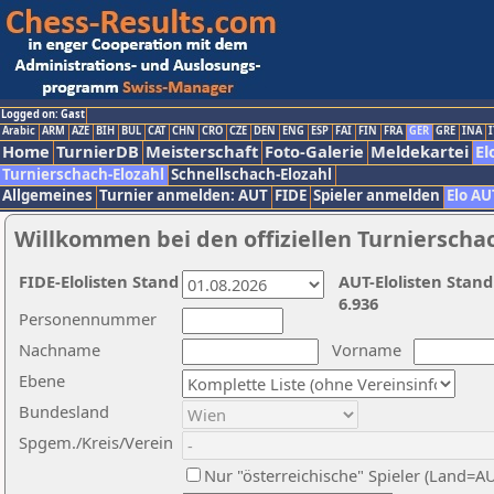
Logged on: Gast
Arabic
ARM
AZE
BIH
BUL
CAT
CHN
CRO
CZE
DEN
ENG
ESP
FAI
FIN
FRA
GER
GRE
INA
I
Home
TurnierDB
Meisterschaft
Foto-Galerie
Meldekartei
El
Turnierschach-Elozahl
Schnellschach-Elozahl
Allgemeines
Turnier anmelden: AUT
FIDE
Spieler anmelden
Elo AU
Willkommen bei den offiziellen Turnierscha
FIDE-Elolisten Stand
AUT-Elolisten Stand
6.936
Personennummer
Nachname
Vorname
Ebene
Bundesland
Spgem./Kreis/Verein
Nur "österreichische" Spieler (Land=A