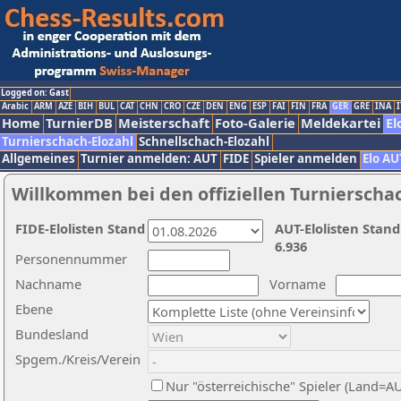
Logged on: Gast
Arabic
ARM
AZE
BIH
BUL
CAT
CHN
CRO
CZE
DEN
ENG
ESP
FAI
FIN
FRA
GER
GRE
INA
I
Home
TurnierDB
Meisterschaft
Foto-Galerie
Meldekartei
El
Turnierschach-Elozahl
Schnellschach-Elozahl
Allgemeines
Turnier anmelden: AUT
FIDE
Spieler anmelden
Elo AU
Willkommen bei den offiziellen Turnierscha
FIDE-Elolisten Stand
AUT-Elolisten Stand
6.936
Personennummer
Nachname
Vorname
Ebene
Bundesland
Spgem./Kreis/Verein
Nur "österreichische" Spieler (Land=A