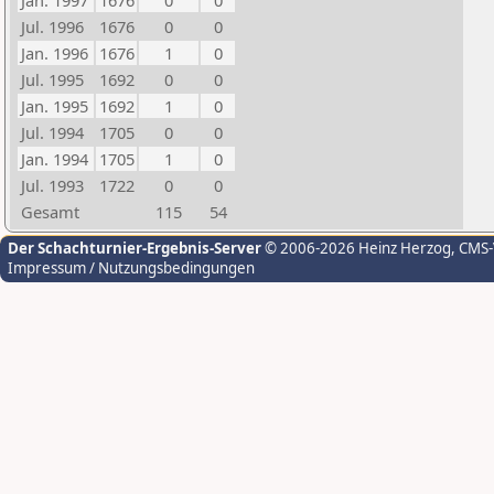
Jan. 1997
1676
0
0
Jul. 1996
1676
0
0
Jan. 1996
1676
1
0
Jul. 1995
1692
0
0
Jan. 1995
1692
1
0
Jul. 1994
1705
0
0
Jan. 1994
1705
1
0
Jul. 1993
1722
0
0
Gesamt
115
54
Der Schachturnier-Ergebnis-Server
© 2006-2026 Heinz Herzog
, CMS
Impressum / Nutzungsbedingungen