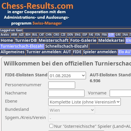
Logged on: Gast
Arabic
ARM
AZE
BIH
BUL
CAT
CHN
CRO
CZE
DEN
ENG
ESP
FAI
FIN
FRA
GER
GRE
INA
I
Home
TurnierDB
Meisterschaft
Foto-Galerie
Meldekartei
El
Turnierschach-Elozahl
Schnellschach-Elozahl
Allgemeines
Turnier anmelden: AUT
FIDE
Spieler anmelden
Elo AU
Willkommen bei den offiziellen Turnierscha
FIDE-Elolisten Stand
AUT-Elolisten Stand
6.936
Personennummer
Nachname
Vorname
Ebene
Bundesland
Spgem./Kreis/Verein
Nur "österreichische" Spieler (Land=A