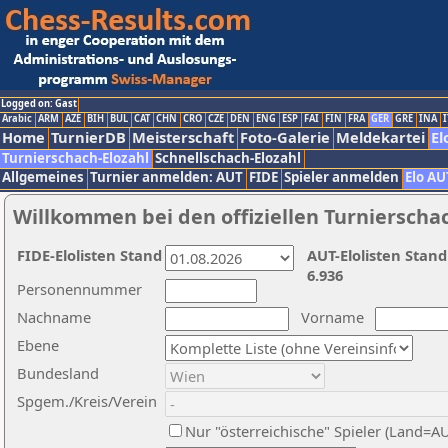
Logged on: Gast
Arabic
ARM
AZE
BIH
BUL
CAT
CHN
CRO
CZE
DEN
ENG
ESP
FAI
FIN
FRA
GER
GRE
INA
I
Home
TurnierDB
Meisterschaft
Foto-Galerie
Meldekartei
El
Turnierschach-Elozahl
Schnellschach-Elozahl
Allgemeines
Turnier anmelden: AUT
FIDE
Spieler anmelden
Elo AU
Willkommen bei den offiziellen Turnierscha
FIDE-Elolisten Stand
AUT-Elolisten Stand
6.936
Personennummer
Nachname
Vorname
Ebene
Bundesland
Spgem./Kreis/Verein
Nur "österreichische" Spieler (Land=A