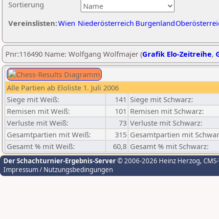
Sortierung
Vereinslisten:
Wien
Niederösterreich
Burgenland
Oberösterrei
Pnr:116490 Name: Wolfgang Wolfmajer (
Grafik Elo-Zeitreihe
,
G
Alle Partien ab Eloliste 1. Juli 2006
Siege mit Weiß:
141
Siege mit Schwarz:
Remisen mit Weiß:
101
Remisen mit Schwarz:
Verluste mit Weiß:
73
Verluste mit Schwarz:
Gesamtpartien mit Weiß:
315
Gesamtpartien mit Schwar
Gesamt % mit Weiß:
60,8
Gesamt % mit Schwarz:
Der Schachturnier-Ergebnis-Server
© 2006-2026 Heinz Herzog
, CMS
Impressum / Nutzungsbedingungen