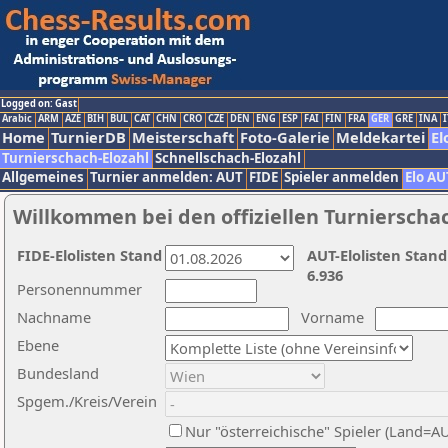
Logged on: Gast
Arabic
ARM
AZE
BIH
BUL
CAT
CHN
CRO
CZE
DEN
ENG
ESP
FAI
FIN
FRA
GER
GRE
INA
I
Home
TurnierDB
Meisterschaft
Foto-Galerie
Meldekartei
El
Turnierschach-Elozahl
Schnellschach-Elozahl
Allgemeines
Turnier anmelden: AUT
FIDE
Spieler anmelden
Elo AU
Willkommen bei den offiziellen Turnierscha
FIDE-Elolisten Stand
AUT-Elolisten Stand
6.936
Personennummer
Nachname
Vorname
Ebene
Bundesland
Spgem./Kreis/Verein
Nur "österreichische" Spieler (Land=A