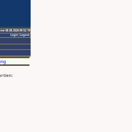
ime 08.08.2026 09:52:19
Login
Logout
artien: