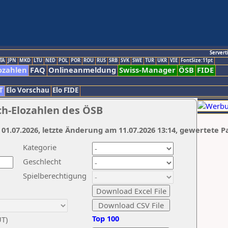
Servert
TA
JPN
MKD
LTU
NED
POL
POR
ROU
RUS
SRB
SVK
SWE
TUR
UKR
VIE
FontSize:11pt
ozahlen
FAQ
Onlineanmeldung
Swiss-Manager
ÖSB
FIDE
T
Elo Vorschau
Elo FIDE
ch-Elozahlen des ÖSB
 01.07.2026, letzte Änderung am 11.07.2026 13:14, gewertete P
Kategorie
Geschlecht
Spielberechtigung
Top 100
UT)