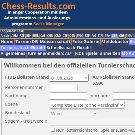
Logged on: Gast
Arabic
ARM
AZE
BIH
BUL
CAT
CHN
CRO
CZE
DEN
ENG
ESP
FAI
FIN
FRA
GER
GRE
INA
I
Home
TurnierDB
Meisterschaft
Foto-Galerie
Meldekartei
El
Turnierschach-Elozahl
Schnellschach-Elozahl
Allgemeines
Turnier anmelden: AUT
FIDE
Spieler anmelden
Elo AU
Willkommen bei den offiziellen Turnierscha
FIDE-Elolisten Stand
AUT-Elolisten Stand
6.936
Personennummer
Nachname
Vorname
Ebene
Bundesland
Spgem./Kreis/Verein
Nur "österreichische" Spieler (Land=A